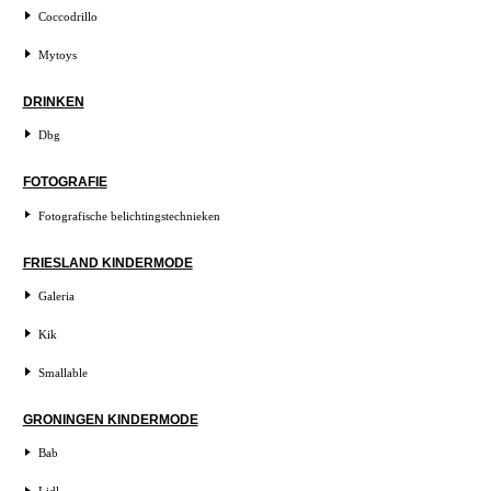
Coccodrillo
Mytoys
DRINKEN
Dbg
FOTOGRAFIE
Fotografische belichtingstechnieken
FRIESLAND KINDERMODE
Galeria
Kik
Smallable
GRONINGEN KINDERMODE
Bab