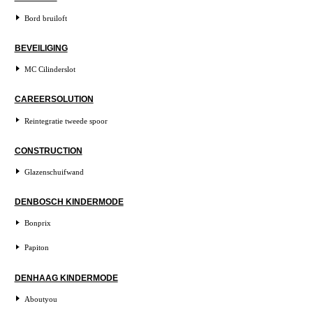
Bord bruiloft
BEVEILIGING
MC Cilinderslot
CAREERSOLUTION
Reintegratie tweede spoor
CONSTRUCTION
Glazenschuifwand
DENBOSCH KINDERMODE
Bonprix
Papiton
DENHAAG KINDERMODE
Aboutyou